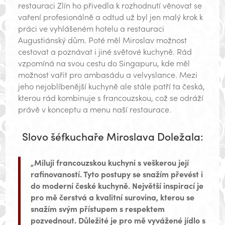
restauraci Zlín ho přivedla k rozhodnutí věnovat se
vaření profesionálně a odtud už byl jen malý krok k
práci ve vyhlášeném hotelu a restauraci
Augustiánský dům. Poté měl Miroslav možnost
cestovat a poznávat i jiné světové kuchyně. Rád
vzpomíná na svou cestu do Singapuru, kde měl
možnost vařit pro ambasádu a velvyslance. Mezi
jeho nejoblíbenější kuchyně ale stále patří ta česká,
kterou rád kombinuje s francouzskou, což se odráží
právě v konceptu a menu naší restaurace.
Slovo šéfkuchaře Miroslava Doležala:
„Miluji francouzskou kuchyni s veškerou její
rafinovaností. Tyto postupy se snažím převést i
do moderní české kuchyně. Největší inspirací je
pro mě čerstvá a kvalitní surovina, kterou se
snažím svým přístupem s respektem
pozvednout. Důležité je pro mě vyvážené jídlo s