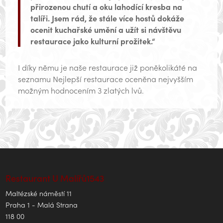
přirozenou chutí a oku lahodící kresba na
talíři. Jsem rád, že stále více hostů dokáže
ocenit kuchařské umění a užít si návštěvu
restaurace jako kulturní prožitek.“
I díky němu je naše restaurace již poněkolikáté na
seznamu Nejlepší restaurace oceněna nejvyšším
možným hodnocením 3 zlatých lvů.
Restaurant U Malířů1543
Maltézské náměstí 11
Praha 1 - Malá Strana
118 00