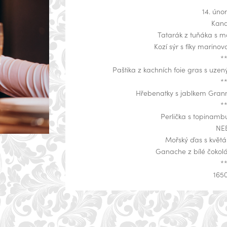
14. úno
Kan
Tatarák z tuňáka s
Kozí sýr s fíky marino
*
Paštika z kachních foie gras s uz
*
Hřebenatky s jablkem Gran
*
Perlička s topinam
NE
Mořský ďas s květ
Ganache z bílé čokol
*
165