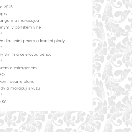
ra 2026
apky
 mangem a maracujou
vanými v portském víně
**
eným kachním prsem a lesními plody
**
ny Smith a celerovou pěnou
**
burem a estragonem
BO
ákem, beurre blanc
ády a maracuji s yuzu
**
0 Kč