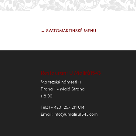
←
SVATOMARTINSKÉ MENU
Restaurant U Malířů1543
Maltézské náměstí 11
Praha 1 - Malá Strana
118 00
Tel.: (+ 420) 257 211 014
Email:
info@umaliru1543.com