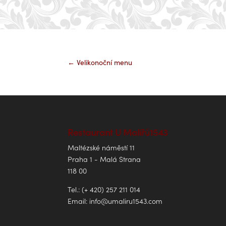
←
Velikonoční menu
Restaurant U Malířů1543
Maltézské náměstí 11
Praha 1 - Malá Strana
118 00
Tel.: (+ 420) 257 211 014
Email:
info@umaliru1543.com