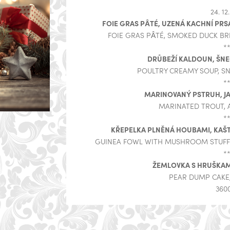
24. 12
FOIE GRAS PÂTÉ, UZENÁ KACHNÍ PRS
FOIE GRAS PÂTÉ, SMOKED DUCK BR
*
DRŮBEŽÍ KALDOUN, ŠNE
POULTRY CREAMY SOUP, SN
*
MARINOVANÝ PSTRUH, JA
MARINATED TROUT, A
*
KŘEPELKA PLNĚNÁ HOUBAMI, KAŠ
GUINEA FOWL WITH MUSHROOM STUFFI
*
ŽEMLOVKA S HRUŠKAM
PEAR DUMP CAKE
360