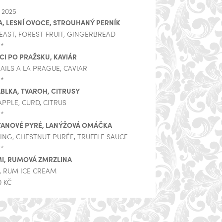
. 2025
A, LESNÍ OVOCE, STROUHANÝ PERNÍK
EAST, FOREST FRUIT, GINGERBREAD
**
CI PO PRAŽSKU, KAVIÁR
AILS A LA PRAGUE, CAVIAR
**
BLKA, TVAROH, CITRUSY
PPLE, CURD, CITRUS
**
TANOVÉ PYRÉ, LANÝŽOVÁ OMÁČKA
NG, CHESTNUT PURÉE, TRUFFLE SAUCE
**
I, RUMOVÁ ZMRZLINA
, RUM ICE CREAM
0 KČ